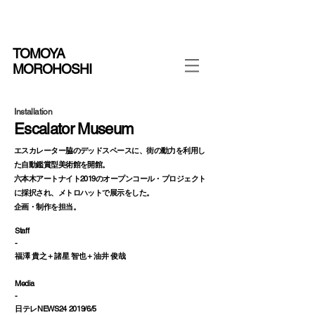
TOMOYA
MOROHOSHI
Installation
Escalator Museum
エスカレーター脇のデッドスペースに、街の動力を利用し
た自動鑑賞型美術館を開館。
六本木アートナイト2019のオープンコール・プロジェクト
に採択され、メトロハットで展示をした。
企画・制作を担当。
Staff
-
福澤 貴之＋諸星 智也＋油井 俊哉
Media
-
日テレNEWS24 2019/6/5