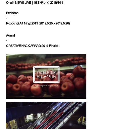
Oha!4 NEWS LIVE｜日本テレビ 2019/6/11
Exhibition
-
Roppongi Art Nihgt
2019 (2019.5.25. - 2019
,5.26)
Award
-
CREATIVE HACK AWARD 2019 FInalist