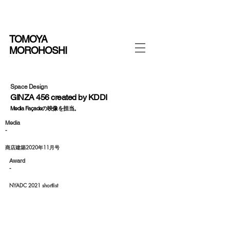
TOMOYA
MOROHOSHI
Space Design
GINZA 456 created by KDDI
Media Façadeの映像を担当。
Media
-
商店建築2020年11月号
​Award
-
NYADC 2021 shortlist