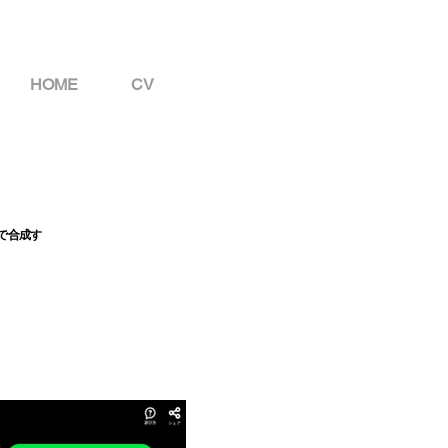
HOME
CV
で合成す