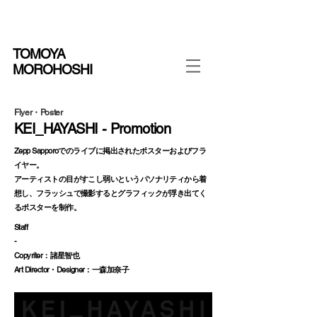
TOMOYA
MOROHOSHI
Flyer・Poster
KEI_HAYASHI - Promotion
Zepp Sapporoでのライブに掲出されたポスターおよびフラ
イヤー。
アーティストの目がすこし弱いというパソナリティから着
想し、フラッシュで撮影するとグラフィックが浮き出てく
るポスターを制作。
Staff
-
Copyriter：諸星智也
Art Director・Designer：一森加奈子