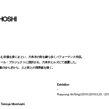
HOSHI
らむ衣服を身にまとい、六本木の街を練り歩くパフォーマンス作品。
ンコール・プロジェクトに採択され、六本木ヒルズにて披露した。
服のゆらぎから、人と街との境界線を描く。
Exhibition
-
Roppongi Art Nihgt 2019 (2019.5.25. - 20
st：Tomoya Morohoshi