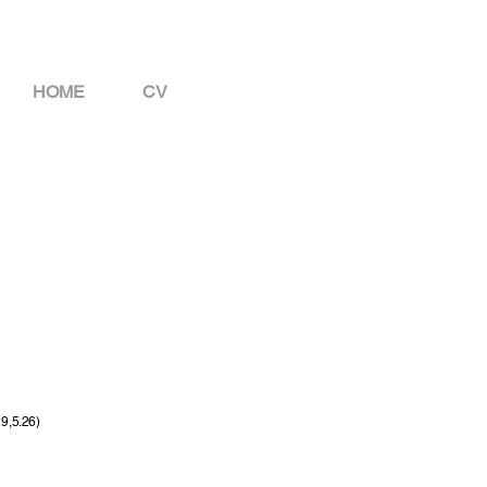
HOME
CV
19,5.26)