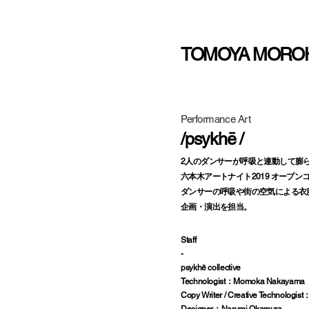
TOMOYA MORO
Performance Art
/psykhē /
2人のダンサーが呼吸と連動して膨
六本木アートナイト2019 オープ
ダンサーの呼吸や街の空気による衣
企画・演出を担当。
Staff
-
psykhē collective
Technologist：Momoka Nakayama
Copy Writer / Creative Technologi