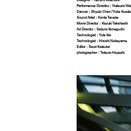
Designer：Narumi Okamura
Performance Directior：Natsumi W
Dancer：Shyuto Chen / Yuka Kusak
Sound Artist：Kenta Tanaka
Movie Director：Kazuki Takahashi
Art Director：Sakura Yamaguchi
Technologist：Yuta Ide
Technologist：Hiroshi Nakayama
Editor：Saori Katsube
photographer：Tetsuro Hayashi