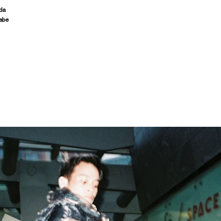
ada
abe