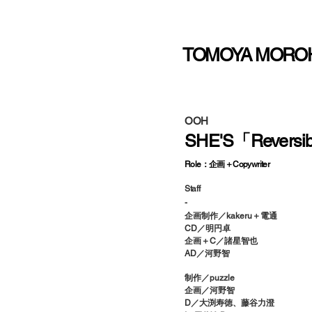
TOMOYA MORO
OOH
SHE'S「Reversib
Role：企画＋Copywriter
Staff
-
企画制作／kakeru＋電通
CD／明円卓
企画＋C／諸星智也
AD／河野智
制作／puzzle
企画／河野智
D／大渕寿徳、藤谷力澄