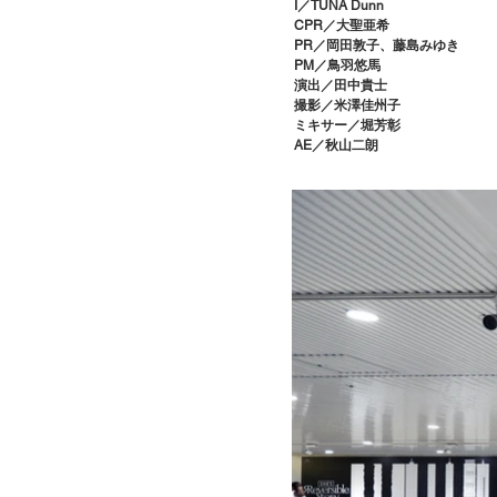
I／TUNA Dunn
CPR／大聖亜希
PR／岡田敦子、藤島みゆき
PM／鳥羽悠馬
演出／田中貴士
撮影／米澤佳州子
ミキサー／堀芳彰
AE／秋山二朗