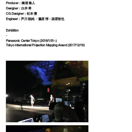
Producer：橋浦 脩人
Designer：白井 希
CG Designer：松本 豊
Engineer：芦川 能純 ・藤原 惇・諸星智也
Exhibition
-
Panasonic Center Tokyo (2018/1/31~)
Tokyo International Projection Mapping Award (2017/12/16)