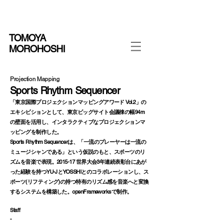
TOMOYA
MOROHOSHI
Projection Mapping
Sports Rhythm Sequencer
「東京国際プロジェクションマッピングアワード Vol.2」の
エキシビションとして、東京ビッグサイト会議棟の幅94m
の壁面を活用し、インタラクティブなプロジェクションマ
ッピングを制作した。
Sports Rhythm Sequencerは、「一流のプレーヤーは一流の
ミュージシャンである」という仮説のもと、スポーツのリ
ズムを音楽で表現。2015-17 世界大会3年連続表彰台にあが
った経験を持つYU-JとYOSSHIとのコラボレーションし、ス
ポーツ(リフティング)の持つ特有のリズム感を音楽へと変換
するシステムを構築した。openFrameworksで制作。
Staff
-