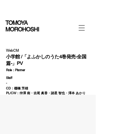
TOMOYA
MOROHOSHI
WebCM
小学館 /「よふかしのうた4巻発売-全国
篇-」PV
Role：Planner
Staff
-
CD：棚橋 芳雄
PL/CW：仲澤 南・吉尾 眞香・諸星 智也・澤本 あかり
AE：山本 大明
Production：AOI Pro.
Pr：中村 拓人
PM：伊藤 慧・石澤 葵・十文字 壱圭
Director：斉藤 友和（EPOCH）
Camera：全国のカメラマン / クリエイター